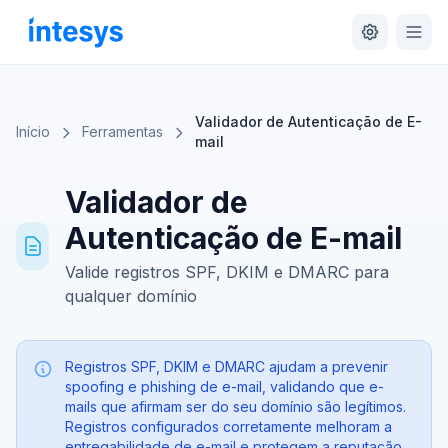
Skip to main content
Produtos
Validador de Autenticação de E-
Início
Ferramentas
mail
Ferramentas
Sobre
Validador de
Autenticação de E-mail
Contato
Valide registros SPF, DKIM e DMARC para
qualquer domínio
Registros SPF, DKIM e DMARC ajudam a prevenir
spoofing e phishing de e-mail, validando que e-
mails que afirmam ser do seu domínio são legítimos.
Registros configurados corretamente melhoram a
entregabilidade de e-mail e protegem a reputação