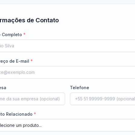
ormações de Contato
 Completo
*
eço de E-mail
*
esa
Telefone
uto Relacionado
*